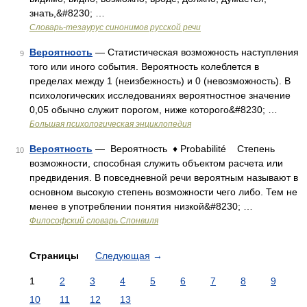
знать,&#8230; …
Словарь-тезаурус синонимов русской речи
Вероятность
— Статистическая возможность наступления
9
того или иного события. Вероятность колеблется в
пределах между 1 (неизбежность) и 0 (невозможность). В
психологических исследованиях вероятностное значение
0,05 обычно служит порогом, ниже которого&#8230; …
Большая психологическая энциклопедия
Вероятность
— Вероятность ♦ Probabilité Степень
10
возможности, способная служить объектом расчета или
предвидения. В повседневной речи вероятным называют в
основном высокую степень возможности чего либо. Тем не
менее в употреблении понятия низкой&#8230; …
Философский словарь Спонвиля
Страницы
Следующая
→
1
2
3
4
5
6
7
8
9
10
11
12
13