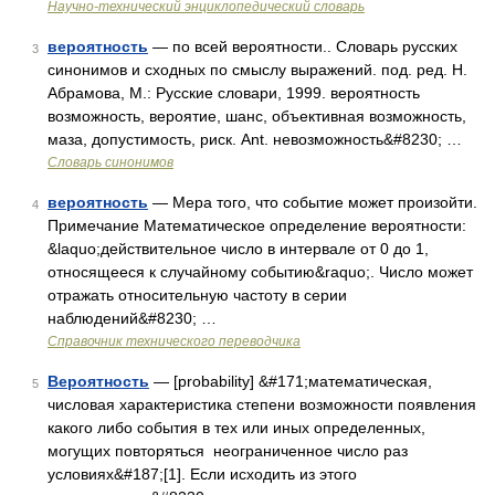
Научно-технический энциклопедический словарь
вероятность
— по всей вероятности.. Словарь русских
3
синонимов и сходных по смыслу выражений. под. ред. Н.
Абрамова, М.: Русские словари, 1999. вероятность
возможность, вероятие, шанс, объективная возможность,
маза, допустимость, риск. Ant. невозможность&#8230; …
Словарь синонимов
вероятность
— Мера того, что событие может произойти.
4
Примечание Математическое определение вероятности:
&laquo;действительное число в интервале от 0 до 1,
относящееся к случайному событию&raquo;. Число может
отражать относительную частоту в серии
наблюдений&#8230; …
Справочник технического переводчика
Вероятность
— [probability] &#171;математическая,
5
числовая характеристика степени возможности появления
какого либо события в тех или иных определенных,
могущих повторяться неограниченное число раз
условиях&#187;[1]. Если исходить из этого